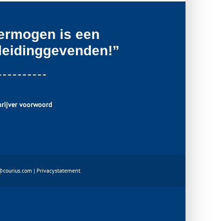
ermogen is een
 leidinggevenden!”
hrijver voorwoord
@courius.com
|
Privacystatement